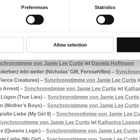
n voll verrückter Freitag (Freaky Friday) –
Synchronstimme 
Preferences
Statistics
rection –
Synchronstimme von Jamie Lee Curtis
ist
Dagmar 
 Durchgeknallt in Arkansas (Daddy and Them) –
Synchrons
n Panama (The Tailor of Panama) –
Synchronstimme von Jam
rowning Mona) –
Synchronstimme von Jamie Lee Curtis
ist
V
Allow selection
ne Wiederkehr (Virus) –
Synchronstimme von Jamie Lee Curt
alloween H20: Twenty Years Later) –
Synchronstimme von J
chronstimme von Jamie Lee Curtis
ist
Daniela Hoffmann
derherz lebt weiter (Nicholas’ Gift, Fernsehfilm) –
Synchrons
Fierce Creatures) –
Synchronstimme von Jamie Lee Curtis
i
 Arrest) –
Synchronstimme von Jamie Lee Curtis
ist
Kathar
 Lügen (True Lies) –
Synchronstimme von Jamie Lee Curtis
en (Mother’s Boys) –
Synchronstimme von Jamie Lee Curtis
roße Liebe (My Girl II) –
Synchronstimme von Jamie Lee Cu
Synchronstimme von Jamie Lee Curtis
ist
Katharina Lopins
s (Queens Logic) –
Synchronstimme von Jamie Lee Curtis
ste Liebe (My Girl) –
Synchronstimme von Jamie Lee Curtis