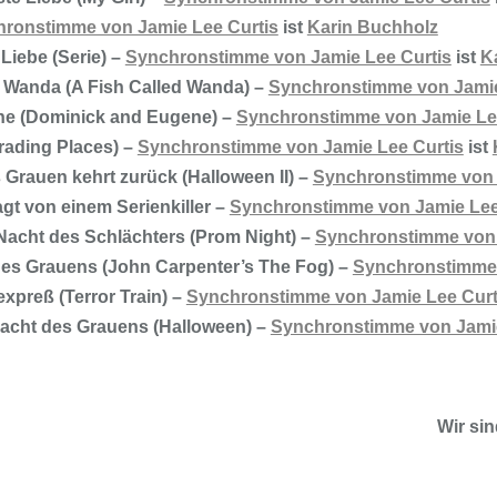
ronstimme von Jamie Lee Curtis
ist
Karin Buchholz
 Liebe (Serie) –
Synchronstimme von Jamie Lee Curtis
ist
K
 Wanda (A Fish Called Wanda) –
Synchronstimme von Jamie
ne (Dominick and Eugene) –
Synchronstimme von Jamie Le
Trading Places) –
Synchronstimme von Jamie Lee Curtis
ist
s Grauen kehrt zurück (Halloween II) –
Synchronstimme von 
agt von einem Serienkiller –
Synchronstimme von Jamie Lee
Nacht des Schlächters (Prom Night) –
Synchronstimme von 
des Grauens (John Carpenter’s The Fog) –
Synchronstimme 
xpreß (Terror Train) –
Synchronstimme von Jamie Lee Curt
Nacht des Grauens (Halloween) –
Synchronstimme von Jamie
Wir si