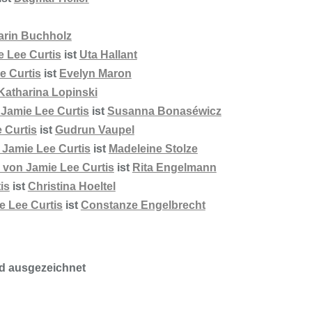
arin Buchholz
 Lee Curtis
ist
Uta Hallant
e Curtis
ist
Evelyn Maron
Katharina Lopinski
Jamie Lee Curtis
ist
Susanna Bonaséwicz
 Curtis
ist
Gudrun Vaupel
Jamie Lee Curtis
ist
Madeleine Stolze
von Jamie Lee Curtis
ist
Rita Engelmann
is
ist
Christina Hoeltel
 Lee Curtis
ist
Constanze Engelbrecht
nd ausgezeichnet