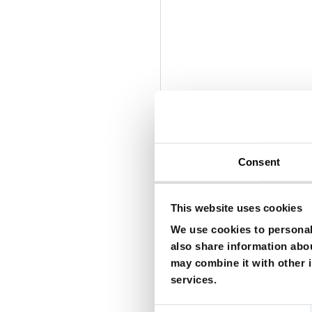
2023: Geistervilla –
Sync
2022: Halloween Ends 
2022 - heute: The Bear: 
2021: Halloween Kills –
Consent
2019: Knives Out – Mord
2015 - 2016: Scream Que
This website uses cookies
2014: Veronica Mars –
S
2012: New Girl (Fernsehs
We use cookies to personali
also share information abou
2010: Die kleine blaue 
may combine it with other i
2010: Du schon wieder 
services.
2008: Beverly Hills Chi
2004: Verrückte Weihna
Consent