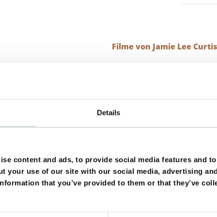
Filme von Jamie Lee Curti
hronstimme von Jamie Lee Curtis
ist
Dagmar Dempe
–
Synchronstimme von Jamie Lee Curtis
ist
Karin Buchholz
King of the Kitchen (Serie) –
Synchronstimme von Jamie Le
Synchronstimme von Jamie Lee Curtis
ist
Karin Buchholz
Details
 ist Familiensache –
Synchronstimme von Jamie Lee Curti
ens (Serie) –
Synchronstimme von Jamie Lee Curtis
ist
Da
ynchronstimme von Jamie Lee Curtis
ist
Dagmar Dempe
erie, bis heute) –
Synchronstimme von Jamie Lee Curtis
is
se content and ads, to provide social media features and to 
t your use of our site with our social media, advertising an
Lokomotive –
Synchronstimme von Jamie Lee Curtis
ist
Cath
nformation that you’ve provided to them or that they’ve coll
–
Synchronstimme von Jamie Lee Curtis
ist
Uta Hallant
huahua –
Synchronstimme von Jamie Lee Curtis
ist
Karin B
chten (Christmas with the Kranks) –
Synchronstimme von Ja