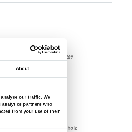
s
e Curtis
ist
Susanne von Medvey
About
s
ist
Cornelia Meinhardt
niela Hoffmann
t
Karin Buchholz
analyse our traffic. We
d analytics partners who
len Gawlich
ected from your use of their
uchholz
mie Lee Curtis
ist
Karin Buchholz