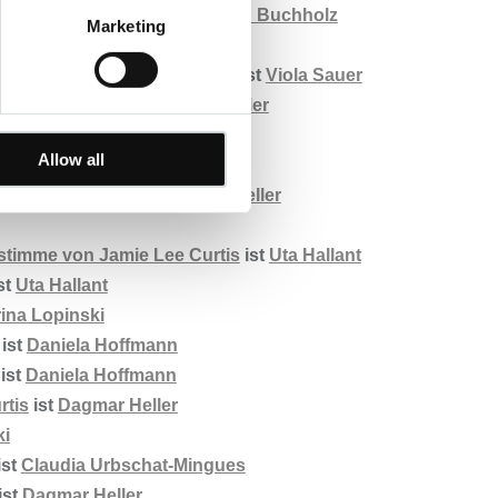
von Jamie Lee Curtis
ist
Karin Buchholz
Marketing
Heller
timme von Jamie Lee Curtis
ist
Viola Sauer
ie Lee Curtis
ist
Dagmar Heller
iola Sauer
Allow all
is
ist
Uta Hallant
amie Lee Curtis
ist
Dagmar Heller
timme von Jamie Lee Curtis
ist
Uta Hallant
st
Uta Hallant
ina Lopinski
ist
Daniela Hoffmann
ist
Daniela Hoffmann
rtis
ist
Dagmar Heller
ki
ist
Claudia Urbschat-Mingues
ist
Dagmar Heller