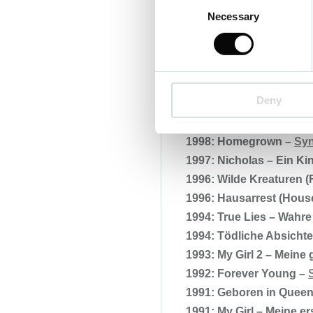
2003: Freaky Friday – Ei
Necessary
Selection
2002: Halloween: Resur
2001: Daddy and them –
2001: Der Schneider vo
2000: Der Fall Mona (D
Deny
1999: Virus – Schiff oh
1998: Halloween H20 (H
1998: Homegrown –
Syn
1997: Nicholas – Ein Kin
1996: Wilde Kreaturen (
1996: Hausarrest (House
1994: True Lies – Wahre
1994: Tödliche Absicht
1993: My Girl 2 – Meine g
1992: Forever Young –
1991: Geboren in Queen
1991: My Girl – Meine er