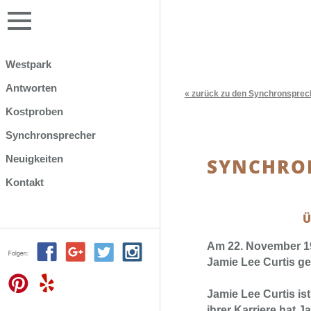
Westpark
Antworten
« zurück zu den Synchronsprec
Kostproben
Synchronsprecher
Neuigkeiten
SYNCHRON
Kontakt
Ü
Am 22. November 19
Jamie Lee Curtis g
Jamie Lee Curtis is
ihrer Karriere hat J