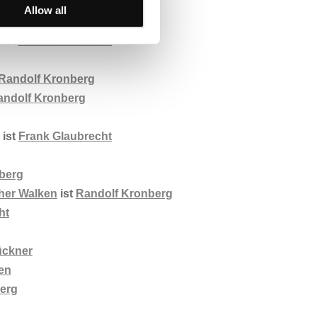
Glaubrecht
Allow all
n
ist
Frank Glaubrecht
Randolf Kronberg
andolf Kronberg
ist
Frank Glaubrecht
berg
her Walken
ist
Randolf Kronberg
ht
ückner
en
erg