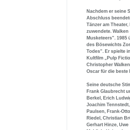
Nachdem er seine S
Abschluss beendete
Tänzer am Theater, 
zuwendete. Walken 
Musketeers". 1985 
des Bösewichts Zor
Todes". Er spielte 
Kultfilm „Pulp Fict
Christopher Walken 
Oscar für die beste
Seine deutsche Sti
Frank Glaubrecht u
Berkel, Erich Ludwi
Joachim Tennstedt,
Paulsen, Frank-Ott
Riedel, Christian B
Gerhart Hinze, Uwe