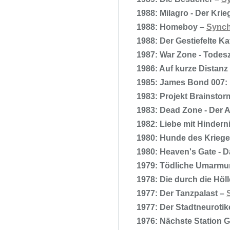
1988: Milagro - Der Kri
1988: Homeboy –
Synch
1988: Der Gestiefelte Ka
1987: War Zone - Todes
1986: Auf kurze Distanz
1985: James Bond 007: 
1983: Projekt Brainstor
1983: Dead Zone - Der A
1982: Liebe mit Hindern
1980: Hunde des Krieg
1980: Heaven's Gate - 
1979: Tödliche Umarm
1978: Die durch die Höl
1977: Der Tanzpalast –
1977: Der Stadtneurotik
1976: Nächste Station G