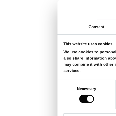
2005: Romance & Cigar
2005: Die Hochzeits-Cr
2005: Domino –
Synchro
2004: Spurensuche - U
Consent
2004: Neid –
Synchrons
2004: Mann unter Feuer
This website uses cookies
2004: Die Frauen von S
We use cookies to personali
2003: Welcome to the J
also share information abou
2003: Liebe mit Risiko 
may combine it with other i
2003: Kangaroo Jack –
services.
2002: Poolhall Junkies 
2002: Grabgeflüster - L
Consent
Necessary
Selection
2002: Die Country Bears 
2002: Catch Me If You 
2001: Joe Dreck –
Synch
2001: Das Halsband der