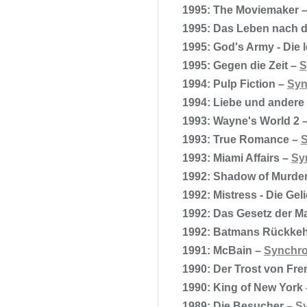
1995: The Moviemaker 
1995: Das Leben nach 
1995: God's Army - Die 
1995: Gegen die Zeit –
S
1994: Pulp Fiction –
Syn
1994: Liebe und andere
1993: Wayne's World 2 
1993: True Romance –
S
1993: Miami Affairs –
Sy
1992: Shadow of Murde
1992: Mistress - Die Ge
1992: Das Gesetz der Ma
1992: Batmans Rückkeh
1991: McBain –
Synchro
1990: Der Trost von Fr
1990: King of New York
1989: Die Besucher –
Sy