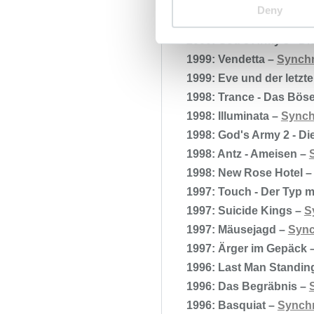
2001: America's Sweeth
Deny
2000: Sein letzter Coup
2000: God's Army 3 - D
1999: Vendetta –
Synchr
1999: Eve und der letzt
1998: Trance - Das Böse 
1998: Illuminata –
Synch
1998: God's Army 2 - D
1998: Antz - Ameisen –
1998: New Rose Hotel 
1997: Touch - Der Typ 
1997: Suicide Kings –
S
1997: Mäusejagd –
Sync
1997: Ärger im Gepäck 
1996: Last Man Standin
1996: Das Begräbnis –
1996: Basquiat –
Synchr