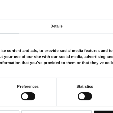
ettes –
Synchronstimme von Christopher Walken
ist
Bodo W
asher –
Synchronstimme von Christopher Walken
ist
Frank 
nstimme von Christopher Walken
ist
Bodo Wolf
mwege zur Wahrheit –
Synchronstimme von Christopher Wa
Details
timme von Christopher Walken
ist
Frank Glaubrecht
 –
Synchronstimme von Christopher Walken
ist
Bodo Wolf
tepford –
Synchronstimme von Christopher Walken
ist
Bodo
se content and ads, to provide social media features and to 
ungle –
Synchronstimme von Christopher Walken
ist
Joach
t your use of our site with our social media, advertising an
–
Synchronstimme von Christopher Walken
ist
Bodo Wolf
nformation that you’ve provided to them or that they’ve coll
Synchronstimme von Christopher Walken
ist
Frank Glaubre
–
Synchronstimme von Christopher Walken
ist
Bodo Wolf
iebe versetzt Särge –
Synchronstimme von Christopher Wal
Preferences
Statistics
- Hier tobt der Bär –
Synchronstimme von Christopher Wa
Can –
Synchronstimme von Christopher Walken
ist
Bodo Wol
ronstimme von Christopher Walken
ist
Michael Christian
 Königin –
Synchronstimme von Christopher Walken
ist
Th