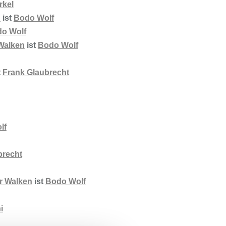
rkel
n
ist
Bodo Wolf
o Wolf
Walken
ist
Bodo Wolf
t
Frank Glaubrecht
lf
brecht
r Walken
ist
Bodo Wolf
i