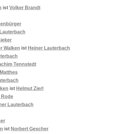
n
ist
Volker Brandt
denbürger
 Lauterbach
sieker
r Walken
ist
Heiner Lauterbach
uterbach
achim Tennstedt
 Matthes
uterbach
lken
ist
Helmut Zierl
n Rode
ner Lauterbach
er
en
ist
Norbert Gescher