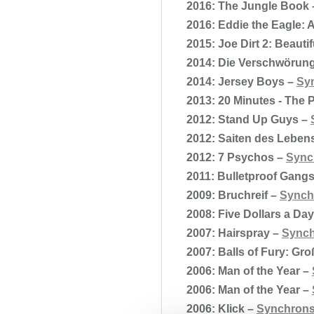
2016: The Jungle Book
2016: Eddie the Eagle: A
2015: Joe Dirt 2: Beauti
2014: Die Verschwörung
2014: Jersey Boys –
Sy
2013: 20 Minutes - The 
2012: Stand Up Guys –
2012: Saiten des Leben
2012: 7 Psychos –
Sync
2011: Bulletproof Gangs
2009: Bruchreif –
Synch
2008: Five Dollars a Da
2007: Hairspray –
Synch
2007: Balls of Fury: Gro
2006: Man of the Year –
2006: Man of the Year –
2006: Klick –
Synchrons