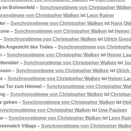
eg im Bohnenfeld –
Synchronstimme von Christopher Walke
ronstimme von Christopher Walken
ist
Leon Rainer
ter –
Synchronstimme von Christopher Walken
ist
Hans Ol
zone –
Synchronstimme von Christopher Walken
ist
Heiner
 –
Synchronstimme von Christopher Walken
ist
Ulrich Gres
Im Angesicht des Todes –
Synchronstimme von Christophe
m –
Synchronstimme von Christopher Walken
ist
Heiner La
ttentäter –
Synchronstimme von Christopher Walken
ist
Jo
issen –
Synchronstimme von Christopher Walken
ist
Ulrich
es –
Synchronstimme von Christopher Walken
ist
Heiner La
Das Tor zum Himmel –
Synchronstimme von Christopher Wa
ung –
Synchronstimme von Christopher Walken
ist
Christia
le gehen –
Synchronstimme von Christopher Walken
ist
Hei
Synchronstimme von Christopher Walken
ist
Uwe Paulsen
er –
Synchronstimme von Christopher Walken
ist
Leon Rain
reenwich Village –
Synchronstimme von Christopher Walk