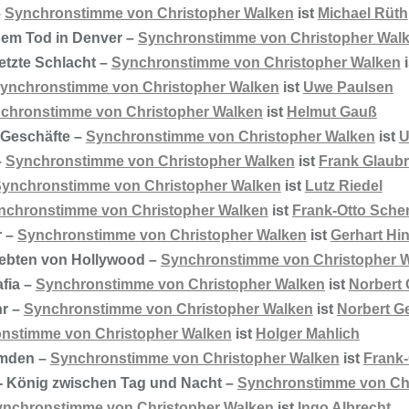
–
Synchronstimme von Christopher Walken
ist
Michael Rüth
dem Tod in Denver –
Synchronstimme von Christopher Wal
letzte Schlacht –
Synchronstimme von Christopher Walken
i
ynchronstimme von Christopher Walken
ist
Uwe Paulsen
chronstimme von Christopher Walken
ist
Helmut Gauß
 Geschäfte –
Synchronstimme von Christopher Walken
ist
U
–
Synchronstimme von Christopher Walken
ist
Frank Glaubr
ynchronstimme von Christopher Walken
ist
Lutz Riedel
nchronstimme von Christopher Walken
ist
Frank-Otto Sche
r –
Synchronstimme von Christopher Walken
ist
Gerhart Hi
liebten von Hollywood –
Synchronstimme von Christopher 
fia –
Synchronstimme von Christopher Walken
ist
Norbert
r –
Synchronstimme von Christopher Walken
ist
Norbert G
nstimme von Christopher Walken
ist
Holger Mahlich
emden –
Synchronstimme von Christopher Walken
ist
Frank
 - König zwischen Tag und Nacht –
Synchronstimme von Ch
nchronstimme von Christopher Walken
ist
Ingo Albrecht