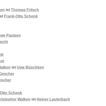
ken
ist
Thomas Fritsch
st
Frank-Otto Schenk
we Paulsen
echt
nk
nze
Walken
ist
Uwe Büschken
 Gescher
escher
-Otto Schenk
ristopher Walken
ist
Heiner Lauterbach