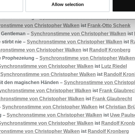
earts –
Synchronstimme von Christopher Walken
ist
Frank 
Allow selection
 –
Synchronstimme von Christopher Walken
ist
Uwe Paulse
ie Entscheidung –
Synchronstimme von Christopher Walken
onstimme von Christopher Walken
ist
Frank-Otto Schenk
e Gentleman –
Synchronstimme von Christopher Walken
ist
stirbt nie –
Synchronstimme von Christopher Walken
ist
R
ronstimme von Christopher Walken
ist
Randolf Kronberg
ie Prophezeiung –
Synchronstimme von Christopher Walken
Synchronstimme von Christopher Walken
ist
Lutz Riedel
–
Synchronstimme von Christopher Walken
ist
Randolf Kron
mit den magischen Händen –
Synchronstimme von Christop
ynchronstimme von Christopher Walken
ist
Frank Glaubrec
hronstimme von Christopher Walken
ist
Frank Glaubrecht
–
Synchronstimme von Christopher Walken
ist
Christian Br
g –
Synchronstimme von Christopher Walken
ist
Uwe Pauls
Synchronstimme von Christopher Walken
ist
Randolf Kronb
onstimme von Christopher Walken
ist
Randolf Kronberg