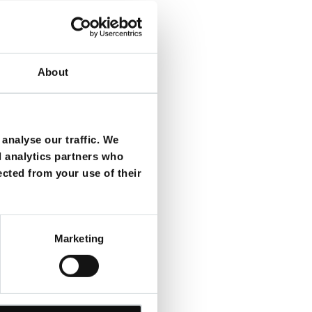
olf
Glaubrecht
lken
ist
Frank Glaubrecht
About
 Wolf
analyse our traffic. We
im Höppner
d analytics partners who
ected from your use of their
cht
ken
ist
Frank Glaubrecht
Marketing
lken
ist
Joachim Tennstedt
f
omas Fritsch