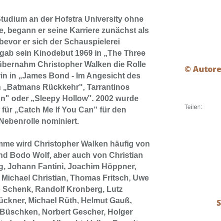
tudium an der Hofstra University ohne
, begann er seine Karriere zunächst als
bevor er sich der Schauspielerei
gab sein Kinodebut 1969 in „The Three
übernahm Christopher Walken die Rolle
© Autor
in in „James Bond - Im Angesicht des
in „Batmans Rückkehr", Tarrantinos
ion" oder „Sleepy Hollow". 2002 wurde
Teilen:
für „Catch Me If You Can" für den
 Nebenrolle nominiert.
mme wird Christopher Walken häufig von
nd Bodo Wolf, aber auch von Christian
g, Johann Fantini, Joachim Höppner,
 Michael Christian, Thomas Fritsch, Uwe
o Schenk, Randolf Kronberg, Lutz
rückner, Michael Rüth, Helmut Gauß,
 Büschken, Norbert Gescher, Holger