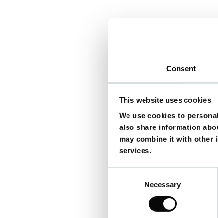
Consent
Missy Peregrym
This website uses cookies
We use cookies to personali
also share information abou
may combine it with other i
services.
Consent
Necessary
Selection
NEUE WESTPARK STUDIOS M
NEW WESTPARK STUDIOS MU