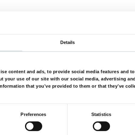
Auch Synchronsprecher vo
Details
Scarlett Johansson
se content and ads, to provide social media features and to 
Wir si
t your use of our site with our social media, advertising an
nformation that you’ve provided to them or that they’ve coll
Impressum
Datenschutz
Preferences
Statistics
ÜNCHEN -
Tonstudio München
- Bismarckstrasse 3 - 80803 München - Deutschla
NICH-
recording studio munich
- Bismarckstreet 3 - 80803 Munich - Germany