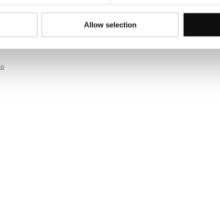
Radiowerbung
-
Kino- & Fernsehwerbung
Allow selection
d White Portrait & Fashion Photography
weiss Portraitfotograf & Modefotograf
AG