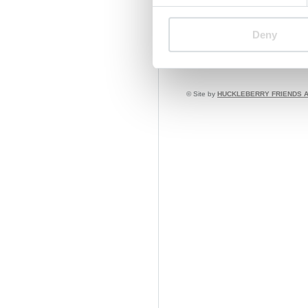
Synchronstimmen / Sprecher
-
Thanks to:
Deny
CHRISTIAN ANGERER | Black an
CHRISTIAN ANGERER | Schwarz-
© Site by
HUCKLEBERRY FRIENDS 