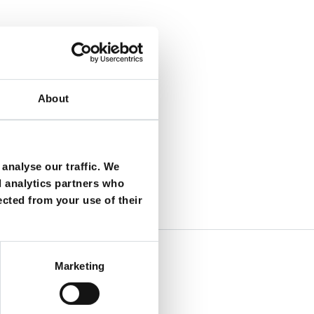
n:
About
analyse our traffic. We
nd ausgezeichnet
d analytics partners who
ected from your use of their
Marketing
nd - fon +49 89 38367636